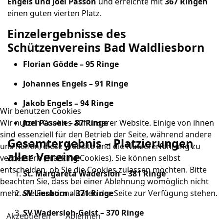
Engels und Joel Passon
und erreichte mit
367 Ringen
einen guten vierten Platz.
Einzelergebnisse des
Schützenvereins Bad Waldliesborn
Florian Gödde – 95 Ringe
Johannes Engels – 91 Ringe
Jakob Engels – 94 Ringe
Wir benutzen Cookies
Joel Passon – 87 Ringe
Wir nutzen Cookies auf unserer Website. Einige von ihnen
sind essenziell für den Betrieb der Seite, während andere
Gesamtergebnis – Platzierungen
uns helfen, diese Website und die Nutzererfahrung zu
aller Vereine
verbessern (Tracking Cookies). Sie können selbst
entscheiden, ob Sie die Cookies zulassen möchten. Bitte
St. Margareta Wadersloh – 381 Ringe
beachten Sie, dass bei einer Ablehnung womöglich nicht
SV Liesborn – 371 Ringe
mehr alle Funktionalitäten der Seite zur Verfügung stehen.
SV Wadersloh‑Geist – 370 Ringe
Akzeptieren
Ablehnen