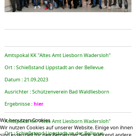
Amtspokal KK "Altes Amt Liesborn Wadersloh"
Ort : Schießstand Lippstadt an der Bellevue
Datum : 21.09.2023
Ausrichter : Schützenverein Bad Waldliesborn
Ergebnisse :
hier
Wir benutzen Cookies
Amtspokal KK "Altes Amt Liesborn Wadersloh"
Wir nutzen Cookies auf unserer Website. Einige von ihnen
Ort : Schießstand Lippstadt an der Bellevue
sind essenziell für den Betrieb der Seite, während andere