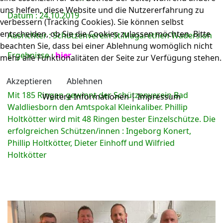
uns helfen, diese Website und die Nutzererfahrung zu
Datum : 24.10.2019
verbessern (Tracking Cookies). Sie können selbst
entscheiden, ob Sie die Cookies zulassen möchten. Bitte
Ausrichter : Schützenverein St.Magarethen Wadersloh
beachten Sie, dass bei einer Ablehnung womöglich nicht
Ergebnisse :
hier
mehr alle Funktionalitäten der Seite zur Verfügung stehen.
Akzeptieren
Ablehnen
Mit 185 Ringen gewinnt der Schützenverein Bad
Weitere Informationen
|
Impressum
Waldliesborn den Amtspokal Kleinkaliber. Phillip
Holtkötter wird mit 48 Ringen bester Einzelschütze. Die
erfolgreichen Schützen/innen : Ingeborg Konert,
Phillip Holtkötter, Dieter Einhoff und Wilfried
Holtkötter